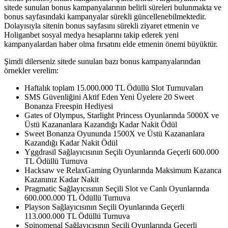
sitede sunulan bonus kampanyalarının belirli süreleri bulunmakta ve
bonus sayfasındaki kampanyalar sürekli güncellenebilmektedir.
Dolayısıyla sitenin bonus sayfasını sürekli ziyaret etmenin ve
Holiganbet sosyal medya hesaplarını takip ederek yeni
kampanyalardan haber olma fırsatını elde etmenin önemi büyüktür.
Şimdi dilerseniz sitede sunulan bazı bonus kampanyalarından
örnekler verelim:
Haftalık toplam 15.000.000 TL Ödüllü Slot Turnuvaları
SMS Güvenliğini Aktif Eden Yeni Üyelere 20 Sweet
Bonanza Freespin Hediyesi
Gates of Olympus, Starlight Princess Oyunlarında 5000X ve
Üstü Kazananlara Kazandığı Kadar Nakit Ödül
Sweet Bonanza Oyununda 1500X ve Üstü Kazananlara
Kazandığı Kadar Nakit Ödül
Yggdrasil Sağlayıcısının Seçili Oyunlarında Geçerli 600.000
TL Ödüllü Turnuva
Hacksaw ve RelaxGaming Oyunlarında Maksimum Kazanca
Kazanınız Kadar Nakit
Pragmatic Sağlayıcısının Seçili Slot ve Canlı Oyunlarında
600.000.000 TL Ödüllü Turnuva
Playson Sağlayıcısının Seçili Oyunlarında Geçerli
113.000.000 TL Ödüllü Turnuva
Spinomenal Sağlayıcısının Seçili Oyunlarında Geçerli