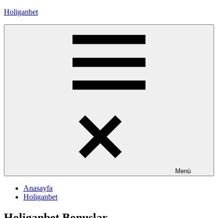
İçeriğe
Holiganbet
geç
Menü
Anasayfa
Holiganbet
Holiganbet Bonuslar