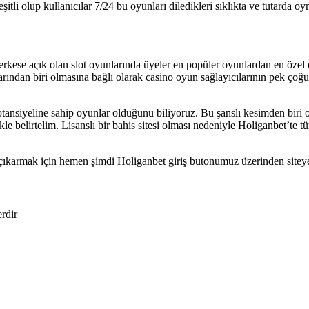
itli olup kullanıcılar 7/24 bu oyunları diledikleri sıklıkta ve tutarda oy
ese açık olan slot oyunlarında üyeler en popüler oyunlardan en özel oyun
larından biri olmasına bağlı olarak casino oyun sağlayıcılarının pek çoğ
tansiyeline sahip oyunlar olduğunu biliyoruz. Bu şanslı kesimden biri 
llikle belirtelim. Lisanslı bir bahis sitesi olması nedeniyle Holiganbet’
çıkarmak için hemen şimdi Holiganbet giriş butonumuz üzerinden siteye 
erdir