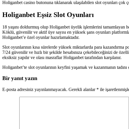
Holiganbet casino butonuna tıklanarak ulaşılabilen slot oyunları çok çeş
Holiganbet Eşsiz Slot Oyunları
18 yaşını doldurmuş olup Holiganbet üyelik işlemlerini tamamlayan herk
Köklü, güvenilir ve aktif üye sayısı en yüksek şans oyunları platform
Holiganbet’e özel oyunlar hazırlamaktadır.
Slot oyunlarının kısa sürelerde yüksek miktarlarda para kazandırma po
7/24 güvenilir ve hızlı bir şekilde hesabınıza çekebileceğinizi de öze
eksiksiz yapılır ve olası masraflar Holiganbet tarafından karşılanır.
Holiganbet’te slot oyunlarının keyfini yaşamak ve kazanmanın tadını 
Bir yanıt yazın
E-posta adresiniz yayınlanmayacak.
Gerekli alanlar
*
ile işaretlenmişl