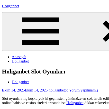
İçeriğe
Holiganbet
geç
Anasayfa
Holiganbet
Holiganbet Slot Oyunları
Holiganbet
Ekim 14, 2025
Ekim 14, 2025
holiganbetco
Yorum yapılmamış
Slot oyunları hiç kuşku yok ki geçmişten günümüze en çok tercih edile
online bahis ve casino siteleri arasında ise
Holiganbet
dikkat çekmekte